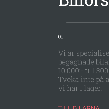
Vi är specialis
begagnade bilar
10.000:- till 300
Tveka inte på a
vi har i lager.
TILL BILARNA