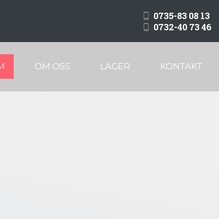
0735-83 08 13
0732-40 73 46
M
OM OSS
LAGER
KONTAKT