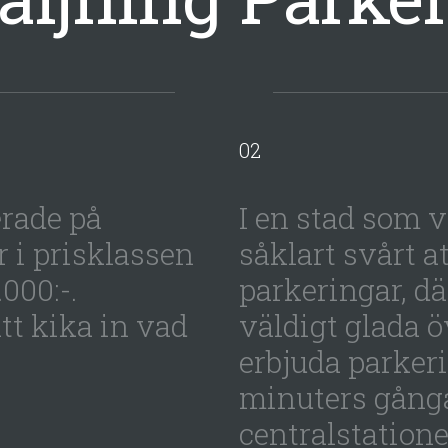
erade på
I en stad som v
 i prisklassen
såklart svårt at
.000:-.
parkeringar, dä
tt kika in vad
väldigt glada ö
erbjuda parker
minuters gånga
centralstatione