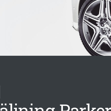
säljning
Parke