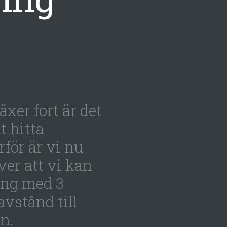
äxer fort är det
t hitta
rför är vi nu
ver att vi kan
ing med 3
vstånd till
n.