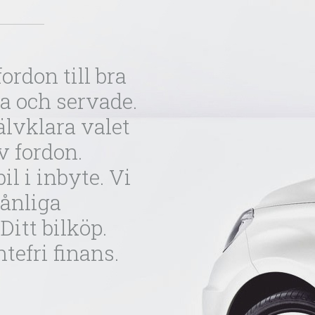
ordon till bra
na och servade.
jälvklara valet
v fordon.
il i inbyte. Vi
ånliga
Ditt bilköp.
tefri finans.