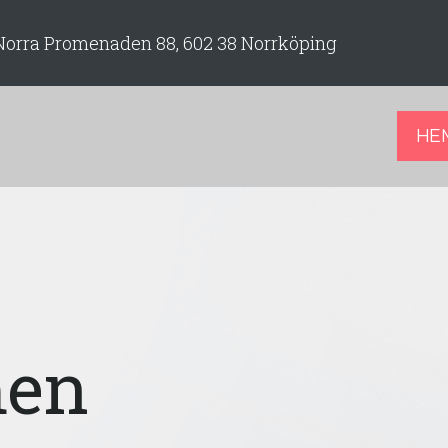
Norra Promenaden 88, 602 38 Norrköping
HE
en