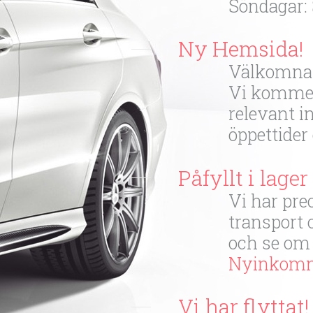
Söndagar:
Ny Hemsida!
Välkomna 
Vi kommer
relevant i
öppettider
Påfyllt i lager
Vi har pre
transport o
och se om 
Nyinkomna
Vi har flyttat!